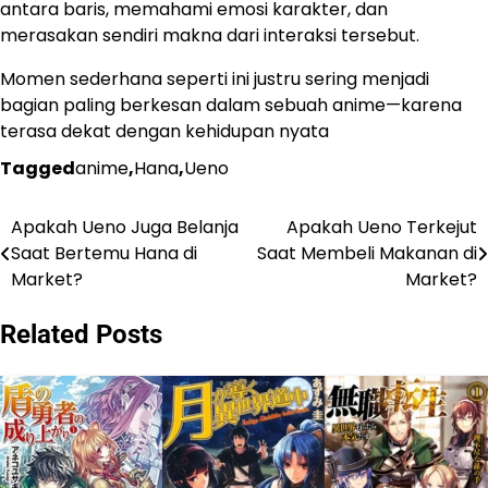
antara baris, memahami emosi karakter, dan
merasakan sendiri makna dari interaksi tersebut.
Momen sederhana seperti ini justru sering menjadi
bagian paling berkesan dalam sebuah anime—karena
terasa dekat dengan kehidupan nyata
Tagged
anime
,
Hana
,
Ueno
Apakah Ueno Juga Belanja
Apakah Ueno Terkejut
Navigasi
Saat Bertemu Hana di
Saat Membeli Makanan di
pos
Market?
Market?
Related Posts