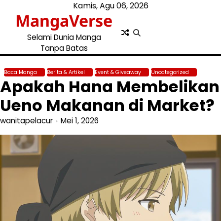
Skip
Kamis, Agu 06, 2026
MangaVerse
to
content
Selami Dunia Manga
Tanpa Batas
Baca Manga
Berita & Artikel
Event & Giveaway
Uncategorized
Apakah Hana Membelikan
Ueno Makanan di Market?
wanitapelacur
Mei 1, 2026