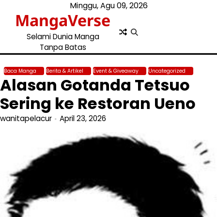
Skip
Minggu, Agu 09, 2026
MangaVerse
to
content
Selami Dunia Manga
Tanpa Batas
Baca Manga
Berita & Artikel
Event & Giveaway
Uncategorized
Alasan Gotanda Tetsuo
Sering ke Restoran Ueno
wanitapelacur
April 23, 2026