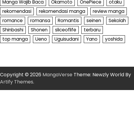
Manga Wajib Baca
Okamoto
OnePiece
otaku
rekomendasi
rekomendasi manga
review manga
romance
romansa
Romantis
seinen
Sekolah
Shinbashi
Shonen
sliceoflife
terbaru
top manga
Ueno
Uguisudani
Yano
yoshida
Copyright © 2026
MangaVerse
Theme: Newzly World By
Artify Themes
.