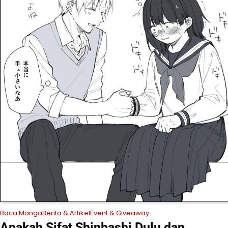
Baca Manga
Berita & Artikel
Event & Giveaway
Apakah Sifat Shinbashi Dulu dan