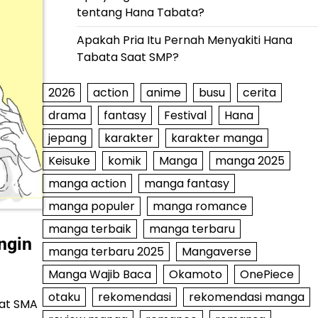
tentang Hana Tabata?
Apakah Pria Itu Pernah Menyakiti Hana
Tabata Saat SMP?
2026
action
anime
busu
cerita
drama
fantasy
Festival
Hana
jepang
karakter
karakter manga
Keisuke
komik
Manga
manga 2025
manga action
manga fantasy
manga populer
manga romance
manga terbaik
manga terbaru
ngin
manga terbaru 2025
Mangaverse
Manga Wajib Baca
Okamoto
OnePiece
otaku
rekomendasi
rekomendasi manga
aat SMA