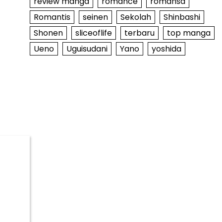
review manga
romance
romansa
Romantis
seinen
Sekolah
Shinbashi
Shonen
sliceoflife
terbaru
top manga
Ueno
Uguisudani
Yano
yoshida