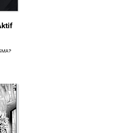
ktif
 SMA?