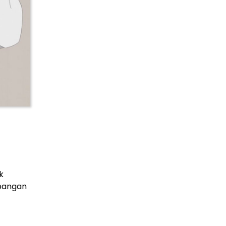
k
bangan