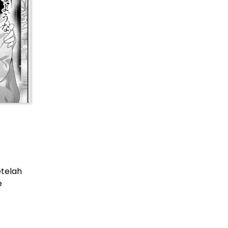
telah
e