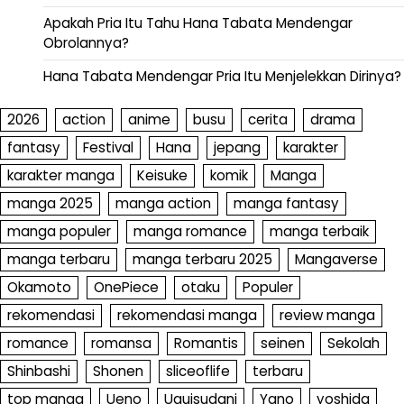
Apakah Pria Itu Tahu Hana Tabata Mendengar
Obrolannya?
Hana Tabata Mendengar Pria Itu Menjelekkan Dirinya?
2026
action
anime
busu
cerita
drama
fantasy
Festival
Hana
jepang
karakter
karakter manga
Keisuke
komik
Manga
manga 2025
manga action
manga fantasy
manga populer
manga romance
manga terbaik
manga terbaru
manga terbaru 2025
Mangaverse
Okamoto
OnePiece
otaku
Populer
rekomendasi
rekomendasi manga
review manga
romance
romansa
Romantis
seinen
Sekolah
Shinbashi
Shonen
sliceoflife
terbaru
top manga
Ueno
Uguisudani
Yano
yoshida