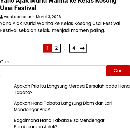
Yano Ajak Murid Wanita ke Kelas Kosong
Usai Festival
wanitapelacur
Maret 3, 2026
Yano Ajak Murid Wanita ke Kelas Kosong Usai Festival
Festival sekolah selalu menjadi momen paling…
Paginasi
1
2
…
4
pos
Cari
Cari
Apakah Pria Itu Langsung Merasa Bersalah pada Hana
Tabata?
Apakah Hana Tabata Langsung Diam dan Lari
Mendengar Pria?
Bagaimana Hana Tabata Bisa Mendengar
Pembicaraan Jelek?