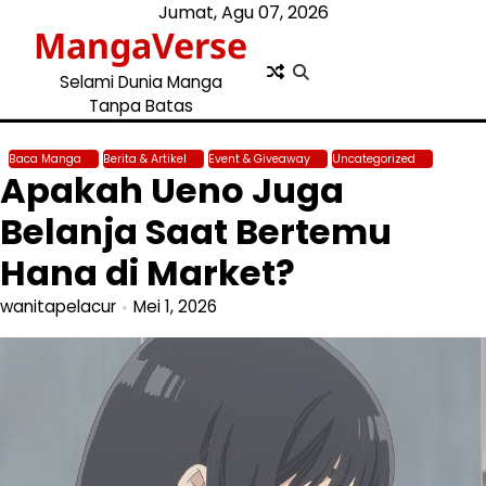
Skip
Jumat, Agu 07, 2026
MangaVerse
to
content
Selami Dunia Manga
Tanpa Batas
Baca Manga
Berita & Artikel
Event & Giveaway
Uncategorized
Apakah Ueno Juga
Belanja Saat Bertemu
Hana di Market?
wanitapelacur
Mei 1, 2026