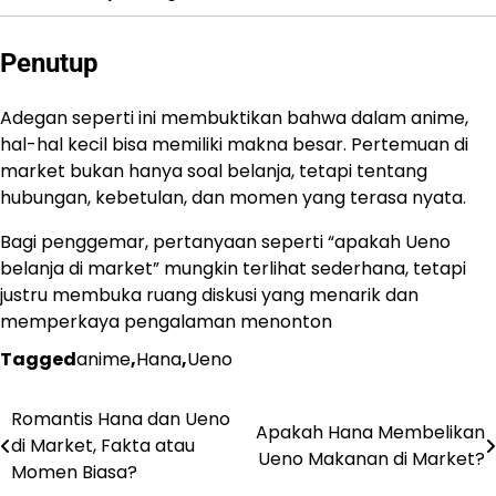
Penutup
Adegan seperti ini membuktikan bahwa dalam anime,
hal-hal kecil bisa memiliki makna besar. Pertemuan di
market bukan hanya soal belanja, tetapi tentang
hubungan, kebetulan, dan momen yang terasa nyata.
Bagi penggemar, pertanyaan seperti “apakah Ueno
belanja di market” mungkin terlihat sederhana, tetapi
justru membuka ruang diskusi yang menarik dan
memperkaya pengalaman menonton
Tagged
anime
,
Hana
,
Ueno
Romantis Hana dan Ueno
Navigasi
Apakah Hana Membelikan
di Market, Fakta atau
Ueno Makanan di Market?
pos
Momen Biasa?