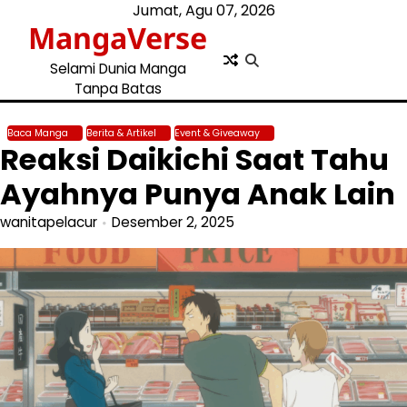
Skip
Jumat, Agu 07, 2026
MangaVerse
to
content
Selami Dunia Manga
Tanpa Batas
Baca Manga
Berita & Artikel
Event & Giveaway
Reaksi Daikichi Saat Tahu
Ayahnya Punya Anak Lain
wanitapelacur
Desember 2, 2025