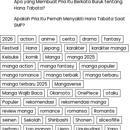
Apa yang Membuat Pria Itu Berkata Buruk tentang
Hana Tabata?
Apakah Pria Itu Pernah Menyakiti Hana Tabata Saat
SMP?
2026
action
anime
cerita
drama
fantasy
Festival
Hana
jepang
karakter
karakter manga
Keisuke
komik
Manga
manga 2025
manga action
manga fantasy
manga populer
manga romance
manga terbaik
manga terbaru
manga terbaru 2025
Mangaverse
Manga Wajib Baca
Okamoto
OnePiece
otaku
Populer
rekomendasi
rekomendasi manga
review manga
romance
romansa
Romantis
seinen
Sekolah
Shinbashi
Shonen
sliceoflife
terbaru
top manga
Ueno
Uguisudani
Yano