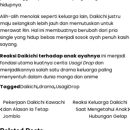
hidupnya.
Alih-alih menolak seperti keluarga lain, Daikichi justru
maju selangkah lebih jauh dan memutuskan untuk
merawat Rin. Hal ini membuatnya berubah dari pria
single yang hidup bebas menjadi sosok ayah penuh kasih
sayang.
Reaksi Daikichi terhadap anak ayahnya
ini menjadi
fondasi utama kuatnya cerita
Usagi Drop
dan
menjadikannya salah satu drama keluarga paling
menyentuh dalam dunia manga dan anime
Tagged
Daikichi
,
drama
,
UsagiDrop
Pekerjaan Daikichi Kawachi
Reaksi Keluarga Daikichi
Navigasi
dan Alasan Ia Tetap
Saat Mengetahui Anak
pos
Jomblo
Hubungan Gelap