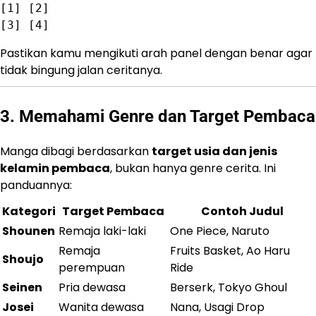
[1]
[2]
[3]
[4]
Pastikan kamu mengikuti arah panel dengan benar agar
tidak bingung jalan ceritanya.
3. Memahami Genre dan Target Pembaca
Manga dibagi berdasarkan
target usia dan jenis
kelamin pembaca
, bukan hanya genre cerita. Ini
panduannya:
Kategori
Target Pembaca
Contoh Judul
Shounen
Remaja laki-laki
One Piece, Naruto
Remaja
Fruits Basket, Ao Haru
Shoujo
perempuan
Ride
Seinen
Pria dewasa
Berserk, Tokyo Ghoul
Josei
Wanita dewasa
Nana, Usagi Drop