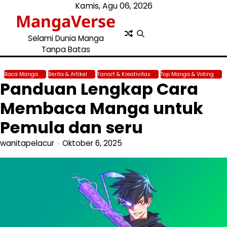
Skip
Kamis, Agu 06, 2026
MangaVerse
to
content
Selami Dunia Manga
Tanpa Batas
Baca Manga
Berita & Artikel
Fanart & Kreativitas
Top Manga & Voting
Panduan Lengkap Cara
Membaca Manga untuk
Pemula dan seru
wanitapelacur
Oktober 6, 2025