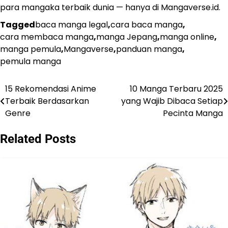
para mangaka terbaik dunia — hanya di Mangaverse.id.
Tagged
baca manga legal
,
cara baca manga
,
cara membaca manga
,
manga Jepang
,
manga online
,
manga pemula
,
Mangaverse
,
panduan manga
,
pemula manga
15 Rekomendasi Anime
10 Manga Terbaru 2025
Navigasi
Terbaik Berdasarkan
yang Wajib Dibaca Setiap
pos
Genre
Pecinta Manga
Related Posts