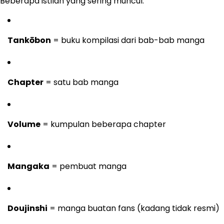
Beberapa istilah yang sering muncul:
Tankōbon
= buku kompilasi dari bab-bab manga
Chapter
= satu bab manga
Volume
= kumpulan beberapa chapter
Mangaka
= pembuat manga
Doujinshi
= manga buatan fans (kadang tidak resmi)