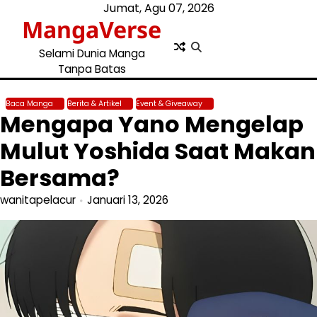
Skip
Jumat, Agu 07, 2026
MangaVerse
to
content
Selami Dunia Manga
Tanpa Batas
Baca Manga
Berita & Artikel
Event & Giveaway
Mengapa Yano Mengelap
Mulut Yoshida Saat Makan
Bersama?
wanitapelacur
Januari 13, 2026