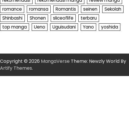
rekomendasi
rekomendasi manga
review manga
romance
romansa
Romantis
seinen
Sekolah
Shinbashi
Shonen
sliceoflife
terbaru
top manga
Ueno
Uguisudani
Yano
yoshida
Copyright © 2026
MangaVerse
Theme: Newzly World By
Artify Themes
.