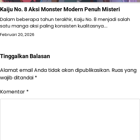
Kaiju No. 8 Aksi Monster Modern Penuh Misteri
Dalam beberapa tahun terakhir, Kaiju No. 8 menjadi salah
satu manga aksi paling konsisten kualitasnya.…
Februari 20, 2026
Tinggalkan Balasan
Alamat email Anda tidak akan dipublikasikan.
Ruas yang
wajib ditandai
*
Komentar
*