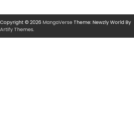
Copyright © 2026
MangaVerse
Theme: Newzly World By
Artify Themes
.