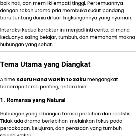
baik hati, dan memiliki empati tinggi. Pertemuannya
dengan tokoh utama pria membuka sudut pandang
baru tentang dunia di luar lingkungannya yang nyaman.
Interaksi kedua karakter ini menjadi inti cerita, di mana
keduanya saling belajar, tumbuh, dan memahami makna
hubungan yang sehat.
Tema Utama yang Diangkat
Anime
Kaoru Hana wa Rin to Saku
mengangkat
beberapa tema penting, antara lain:
1. Romansa yang Natural
Hubungan yang dibangun terasa perlahan dan realistis.
Tidak ada drama berlebihan, melainkan fokus pada
percakapan, kejujuran, dan perasaan yang tumbuh
seiring waktu.