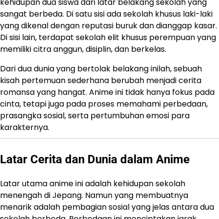
kehidupan dua siswa dari latar belakang sekolah yang
sangat berbeda. Di satu sisi ada sekolah khusus laki-laki
yang dikenal dengan reputasi buruk dan dianggap kasar.
Di sisi lain, terdapat sekolah elit khusus perempuan yang
memiliki citra anggun, disiplin, dan berkelas.
Dari dua dunia yang bertolak belakang inilah, sebuah
kisah pertemuan sederhana berubah menjadi cerita
romansa yang hangat. Anime ini tidak hanya fokus pada
cinta, tetapi juga pada proses memahami perbedaan,
prasangka sosial, serta pertumbuhan emosi para
karakternya.
Latar Cerita dan Dunia dalam Anime
Latar utama anime ini adalah kehidupan sekolah
menengah di Jepang. Namun yang membuatnya
menarik adalah pembagian sosial yang jelas antara dua
sekolah berbeda. Perbedaan ini menciptakan jarak,