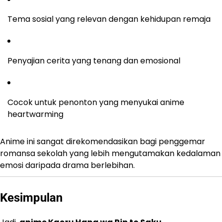
Tema sosial yang relevan dengan kehidupan remaja
Penyajian cerita yang tenang dan emosional
Cocok untuk penonton yang menyukai anime
heartwarming
Anime ini sangat direkomendasikan bagi penggemar
romansa sekolah yang lebih mengutamakan kedalaman
emosi daripada drama berlebihan.
Kesimpulan