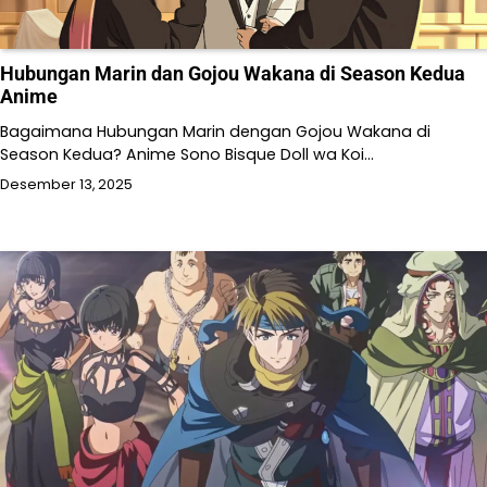
Hubungan Marin dan Gojou Wakana di Season Kedua
Anime
Bagaimana Hubungan Marin dengan Gojou Wakana di
Season Kedua? Anime Sono Bisque Doll wa Koi…
Desember 13, 2025