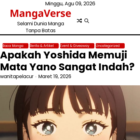
Skip
Minggu, Agu 09, 2026
MangaVerse
to
content
Selami Dunia Manga
Tanpa Batas
Baca Manga
Berita & Artikel
Event & Giveaway
Uncategorized
Apakah Yoshida Memuji
Mata Yano Sangat Indah?
wanitapelacur
Maret 19, 2026