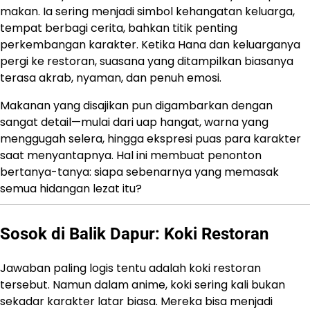
makan. Ia sering menjadi simbol kehangatan keluarga,
tempat berbagi cerita, bahkan titik penting
perkembangan karakter. Ketika Hana dan keluarganya
pergi ke restoran, suasana yang ditampilkan biasanya
terasa akrab, nyaman, dan penuh emosi.
Makanan yang disajikan pun digambarkan dengan
sangat detail—mulai dari uap hangat, warna yang
menggugah selera, hingga ekspresi puas para karakter
saat menyantapnya. Hal ini membuat penonton
bertanya-tanya: siapa sebenarnya yang memasak
semua hidangan lezat itu?
Sosok di Balik Dapur: Koki Restoran
Jawaban paling logis tentu adalah koki restoran
tersebut. Namun dalam anime, koki sering kali bukan
sekadar karakter latar biasa. Mereka bisa menjadi