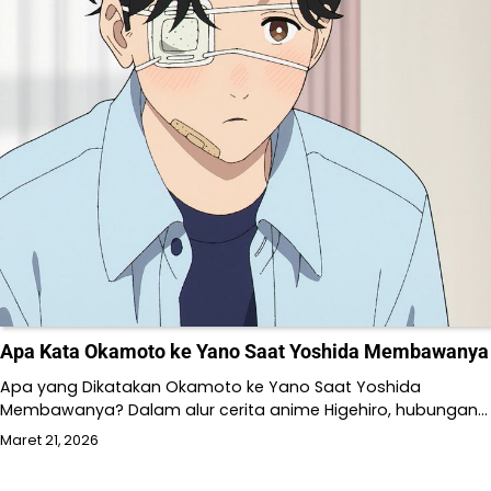
Apa Kata Okamoto ke Yano Saat Yoshida Membawanya
Apa yang Dikatakan Okamoto ke Yano Saat Yoshida
Membawanya? Dalam alur cerita anime Higehiro, hubungan…
Maret 21, 2026