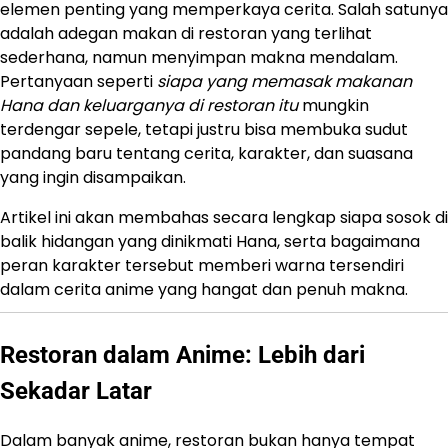
elemen penting yang memperkaya cerita. Salah satunya
adalah adegan makan di restoran yang terlihat
sederhana, namun menyimpan makna mendalam.
Pertanyaan seperti
siapa yang memasak makanan
Hana dan keluarganya di restoran itu
mungkin
terdengar sepele, tetapi justru bisa membuka sudut
pandang baru tentang cerita, karakter, dan suasana
yang ingin disampaikan.
Artikel ini akan membahas secara lengkap siapa sosok di
balik hidangan yang dinikmati Hana, serta bagaimana
peran karakter tersebut memberi warna tersendiri
dalam cerita anime yang hangat dan penuh makna.
Restoran dalam Anime: Lebih dari
Sekadar Latar
Dalam banyak anime, restoran bukan hanya tempat