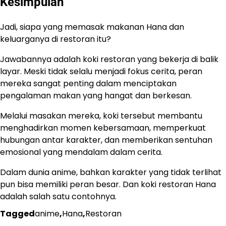
Kesimpulan
Jadi, siapa yang memasak makanan Hana dan
keluarganya di restoran itu?
Jawabannya adalah koki restoran yang bekerja di balik
layar. Meski tidak selalu menjadi fokus cerita, peran
mereka sangat penting dalam menciptakan
pengalaman makan yang hangat dan berkesan.
Melalui masakan mereka, koki tersebut membantu
menghadirkan momen kebersamaan, memperkuat
hubungan antar karakter, dan memberikan sentuhan
emosional yang mendalam dalam cerita.
Dalam dunia anime, bahkan karakter yang tidak terlihat
pun bisa memiliki peran besar. Dan koki restoran Hana
adalah salah satu contohnya.
Tagged
anime
,
Hana
,
Restoran