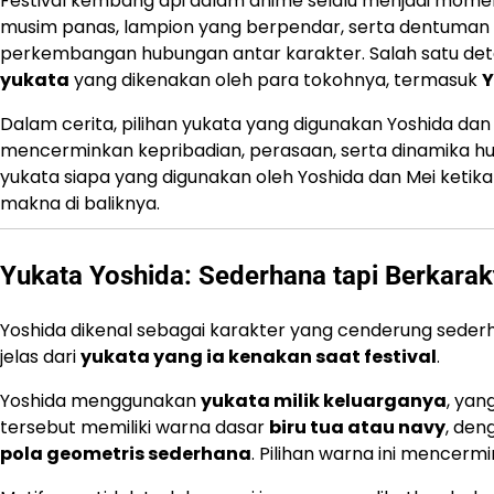
Festival kembang api dalam anime selalu menjadi mom
musim panas, lampion yang berpendar, serta dentuman ke
perkembangan hubungan antar karakter. Salah satu deta
yukata
yang dikenakan oleh para tokohnya, termasuk
Y
Dalam cerita, pilihan yukata yang digunakan Yoshida dan 
mencerminkan kepribadian, perasaan, serta dinamika h
yukata siapa yang digunakan oleh Yoshida dan Mei ketika 
makna di baliknya.
Yukata Yoshida: Sederhana tapi Berkarak
Yoshida dikenal sebagai karakter yang cenderung sederha
jelas dari
yukata yang ia kenakan saat festival
.
Yoshida menggunakan
yukata milik keluarganya
, yan
tersebut memiliki warna dasar
biru tua atau navy
, den
pola geometris sederhana
. Pilihan warna ini mencerm