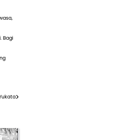
wasa,
 Bagi
ing
Yukata