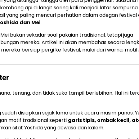
en yang ditunggu-tunggu oleh para penggemar. Suasana
mbang api di langit sering kali menjadi latar sempurna
il yang paling mencuri perhatian dalam adegan festival
oshida dan Mei
.
Mei bukan sekadar soal pakaian tradisional, tetapi juga
ubungan mereka. Artikel ini akan membahas secara leng
mereka bersiap pergi ke festival, mulai dari warna, motif
ter
na, tenang, dan tidak suka tampil berlebihan. Hal ini te
g sudah disiapkan sejak lama untuk acara musim panas. 
gan motif tradisional seperti
garis tipis, ombak kecil, a
inkan sifat Yoshida yang dewasa dan kalem.