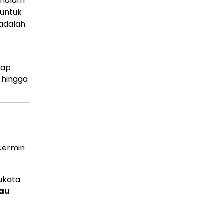
 malam
 untuk
 adalah
kap
, hingga
rcermin
Yukata
tau