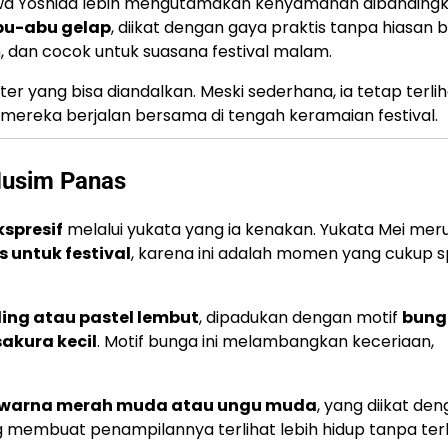
ahwa Yoshida lebih mengutamakan kenyamanan dibanding
bu-abu gelap
, diikat dengan gaya praktis tanpa hiasan b
 dan cocok untuk suasana festival malam.
r yang bisa diandalkan. Meski sederhana, ia tetap terlih
 mereka berjalan bersama di tengah keramaian festival.
Musim Panas
kspresif
melalui yukata yang ia kenakan. Yukata Mei me
 untuk festival
, karena ini adalah momen yang cukup s
ing atau pastel lembut
, dipadukan dengan motif
bung
akura kecil
. Motif bunga ini melambangkan keceriaan,
rwarna merah muda atau ungu muda
, yang diikat de
ng membuat penampilannya terlihat lebih hidup tanpa te