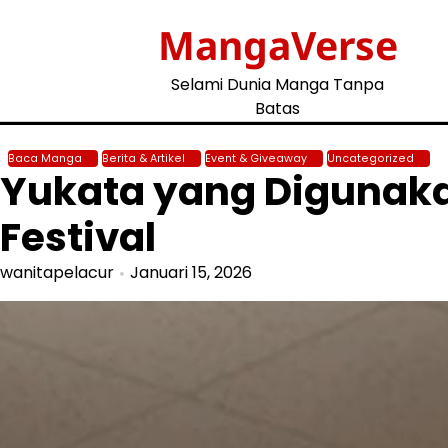
Skip
MangaVerse
to
content
Selami Dunia Manga Tanpa
Batas
Baca Manga
Berita & Artikel
Event & Giveaway
Uncategorized
Yukata yang Digunaka
Festival
wanitapelacur
Januari 15, 2026