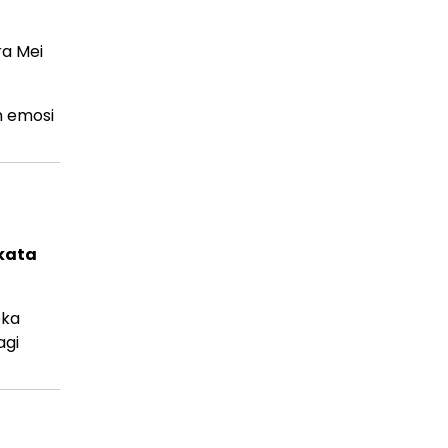
ra Mei
n emosi
kata
eka
agi