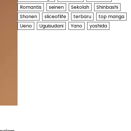
Romantis
seinen
Sekolah
Shinbashi
Shonen
sliceoflife
terbaru
top manga
Ueno
Uguisudani
Yano
yoshida