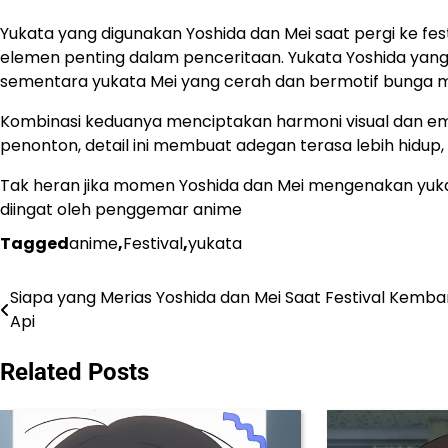
Yukata yang digunakan Yoshida dan Mei saat pergi ke fest
elemen penting dalam penceritaan. Yukata Yoshida yan
sementara yukata Mei yang cerah dan bermotif bunga men
Kombinasi keduanya menciptakan harmoni visual dan em
penonton, detail ini membuat adegan terasa lebih hidup, r
Tak heran jika momen Yoshida dan Mei mengenakan yukata
diingat oleh penggemar anime
Tagged
anime
,
Festival
,
yukata
Siapa yang Merias Yoshida dan Mei Saat Festival Kemb
Navigasi
Api
pos
Related Posts