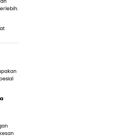
kan
erlebih.
at
rupakan
pesial
a
ngan
rkesan