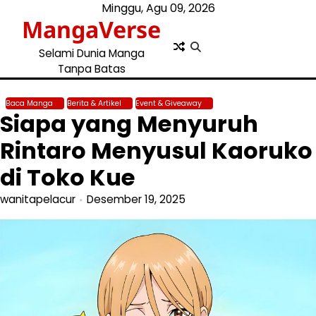
Skip
Minggu, Agu 09, 2026
MangaVerse
to
content
Selami Dunia Manga
Tanpa Batas
Baca Manga
Berita & Artikel
Event & Giveaway
Siapa yang Menyuruh
Rintaro Menyusul Kaoruko
di Toko Kue
wanitapelacur
Desember 19, 2025