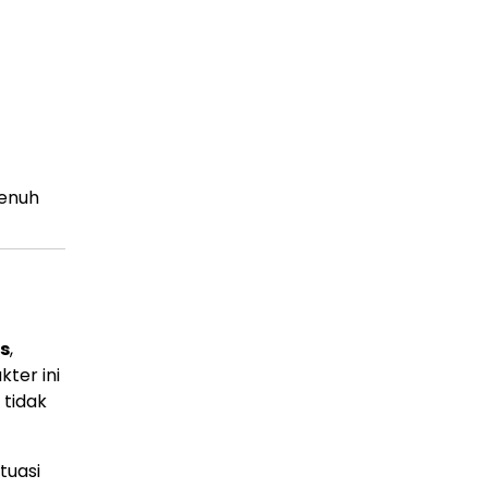
penuh
s
,
ter ini
 tidak
tuasi