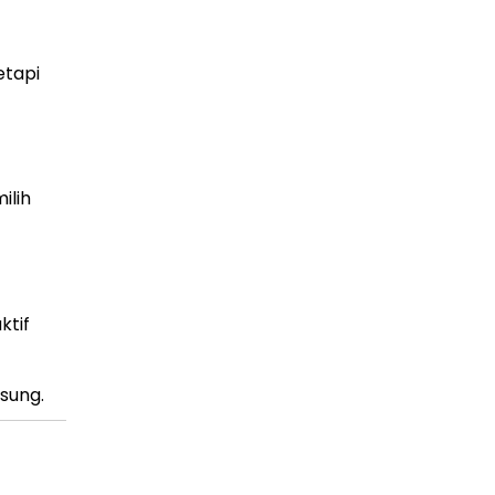
etapi
ilih
ktif
sung.