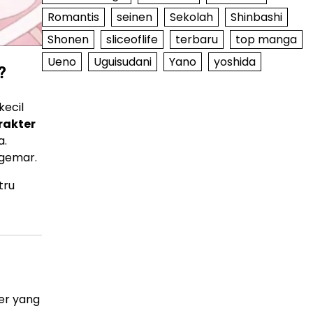
Romantis
seinen
Sekolah
Shinbashi
Shonen
sliceoflife
terbaru
top manga
Ueno
Uguisudani
Yano
yoshida
?
kecil
rakter
a.
ggemar.
tru
er yang