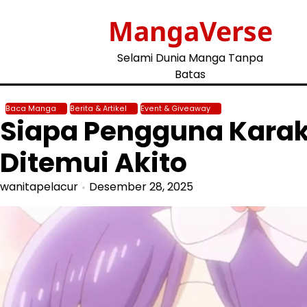
Skip
MangaVerse
to
content
Selami Dunia Manga Tanpa
Batas
Baca Manga
Berita & Artikel
Event & Giveaway
Siapa Pengguna Karak
Ditemui Akito
wanitapelacur
Desember 28, 2025