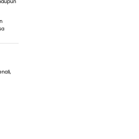
 maupun
n
sa
nali,