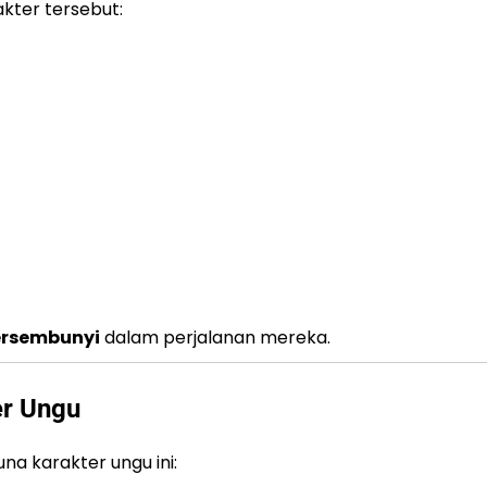
kter tersebut:
rsembunyi
dalam perjalanan mereka.
er Ungu
a karakter ungu ini: