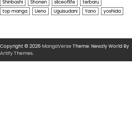
Shinbashi
Shonen
sliceoflife
terbaru
top manga
Ueno
Uguisudani
Yano
yoshida
Copyright © 2026
MangaVerse
Theme: Newzly World By
Artify Themes
.