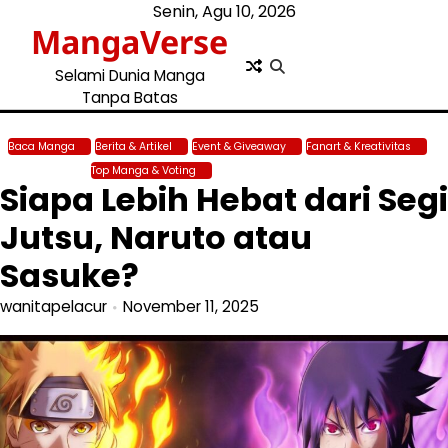
Skip
Senin, Agu 10, 2026
MangaVerse
to
content
Selami Dunia Manga
Tanpa Batas
Baca Manga
Berita & Artikel
Event & Giveaway
Fanart & Kreativitas
Genre Manga
Top Manga & Voting
Siapa Lebih Hebat dari Segi
Jutsu, Naruto atau
Sasuke?
wanitapelacur
November 11, 2025