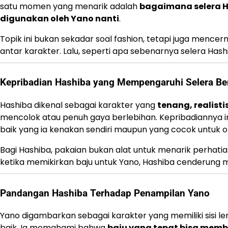
satu momen yang menarik adalah
bagaimana selera H
digunakan oleh Yano nanti
.
Topik ini bukan sekadar soal fashion, tetapi juga mencer
antar karakter. Lalu, seperti apa sebenarnya selera Hash
Kepribadian Hashiba yang Mempengaruhi Selera Be
Hashiba dikenal sebagai karakter yang
tenang, realisti
mencolok atau penuh gaya berlebihan. Kepribadiannya 
baik yang ia kenakan sendiri maupun yang cocok untuk or
Bagi Hashiba, pakaian bukan alat untuk menarik perhati
ketika memikirkan baju untuk Yano, Hashiba cenderung m
Pandangan Hashiba Terhadap Penampilan Yano
Yano digambarkan sebagai karakter yang memiliki sisi le
baik. Ia memahami bahwa
baju yang tepat bisa memb