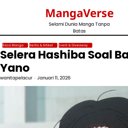
Skip
MangaVerse
to
content
Selami Dunia Manga Tanpa
Batas
Baca Manga
Berita & Artikel
Event & Giveaway
Selera Hashiba Soal B
Yano
wanitapelacur
Januari 11, 2026