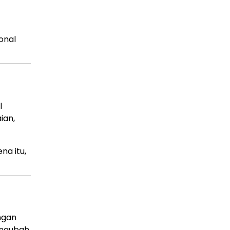
onal
l
ian,
ena itu,
ngan
engubah