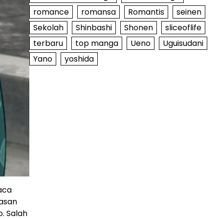
romance
romansa
Romantis
seinen
Sekolah
Shinbashi
Shonen
sliceoflife
terbaru
top manga
Ueno
Uguisudani
Yano
yoshida
aca
hasan
. Salah