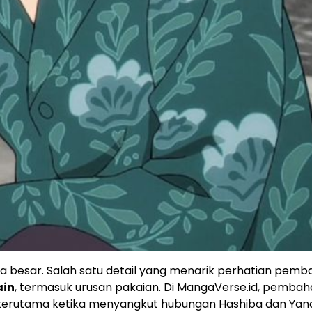
kna besar. Salah satu detail yang menarik perhatian pemb
ain
, termasuk urusan pakaian. Di MangaVerse.id, pemba
i, terutama ketika menyangkut hubungan Hashiba dan Yano