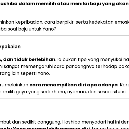
ashiba dalam memilih atau menilai baju yang akan
minkan kepribadian, cara berpikir, serta kedekatan emosi
iba soal baju untuk Yano?
rpakaian
s, dan tidak berlebihan
. Ia bukan tipe yang menyukai ha
ini sangat memengaruhi cara pandangnya terhadap paka
ang lain seperti Yano.
an, melainkan
cara menampilkan diri apa adanya
. Kar
emilih gaya yang sederhana, nyaman, dan sesuai situasi.
mbut dan sedikit canggung. Hashiba menyadari hal ini de
antu Yano merasa lebih percaya diri
, tanpa harus m