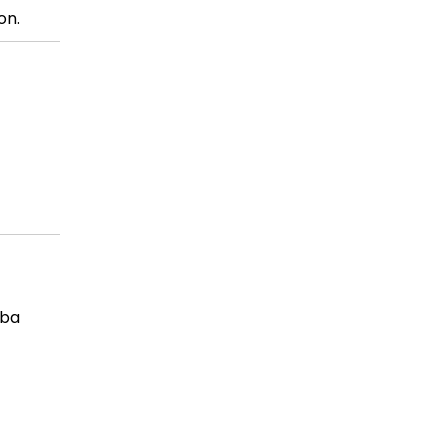
on.
iba