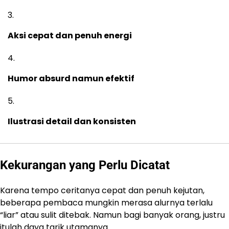
Aksi cepat dan penuh energi
Humor absurd namun efektif
Ilustrasi detail dan konsisten
Kekurangan yang Perlu Dicatat
Karena tempo ceritanya cepat dan penuh kejutan,
beberapa pembaca mungkin merasa alurnya terlalu
“liar” atau sulit ditebak. Namun bagi banyak orang, justru
itulah daya tarik utamanya.