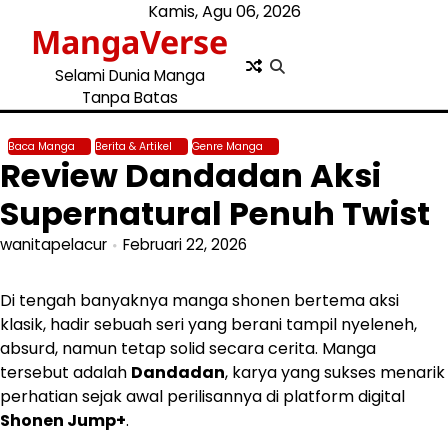
Skip
Kamis, Agu 06, 2026
MangaVerse
to
content
Selami Dunia Manga
Tanpa Batas
Baca Manga
Berita & Artikel
Genre Manga
Review Dandadan Aksi
Supernatural Penuh Twist
wanitapelacur
Februari 22, 2026
Di tengah banyaknya manga shonen bertema aksi
klasik, hadir sebuah seri yang berani tampil nyeleneh,
absurd, namun tetap solid secara cerita. Manga
tersebut adalah
Dandadan
, karya yang sukses menarik
perhatian sejak awal perilisannya di platform digital
Shonen Jump+
.