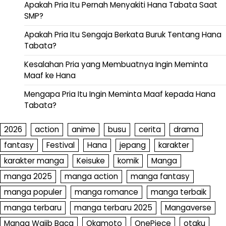
Apakah Pria Itu Pernah Menyakiti Hana Tabata Saat
SMP?
Apakah Pria Itu Sengaja Berkata Buruk Tentang Hana
Tabata?
Kesalahan Pria yang Membuatnya Ingin Meminta
Maaf ke Hana
Mengapa Pria Itu Ingin Meminta Maaf kepada Hana
Tabata?
2026
action
anime
busu
cerita
drama
fantasy
Festival
Hana
jepang
karakter
karakter manga
Keisuke
komik
Manga
manga 2025
manga action
manga fantasy
manga populer
manga romance
manga terbaik
manga terbaru
manga terbaru 2025
Mangaverse
Manga Wajib Baca
Okamoto
OnePiece
otaku