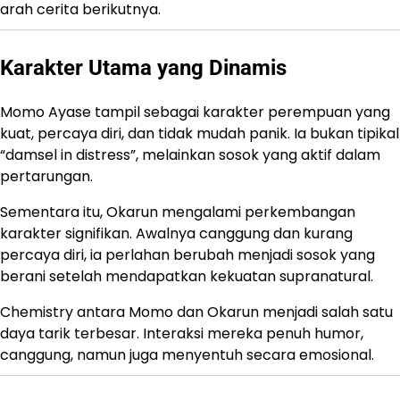
arah cerita berikutnya.
Karakter Utama yang Dinamis
Momo Ayase tampil sebagai karakter perempuan yang
kuat, percaya diri, dan tidak mudah panik. Ia bukan tipikal
“damsel in distress”, melainkan sosok yang aktif dalam
pertarungan.
Sementara itu, Okarun mengalami perkembangan
karakter signifikan. Awalnya canggung dan kurang
percaya diri, ia perlahan berubah menjadi sosok yang
berani setelah mendapatkan kekuatan supranatural.
Chemistry antara Momo dan Okarun menjadi salah satu
daya tarik terbesar. Interaksi mereka penuh humor,
canggung, namun juga menyentuh secara emosional.