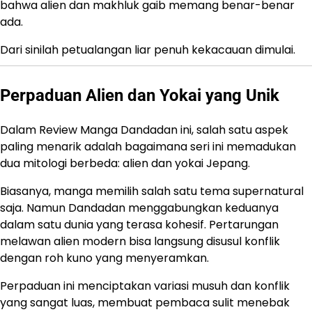
bahwa alien dan makhluk gaib memang benar-benar
ada.
Dari sinilah petualangan liar penuh kekacauan dimulai.
Perpaduan Alien dan Yokai yang Unik
Dalam Review Manga Dandadan ini, salah satu aspek
paling menarik adalah bagaimana seri ini memadukan
dua mitologi berbeda: alien dan yokai Jepang.
Biasanya, manga memilih salah satu tema supernatural
saja. Namun Dandadan menggabungkan keduanya
dalam satu dunia yang terasa kohesif. Pertarungan
melawan alien modern bisa langsung disusul konflik
dengan roh kuno yang menyeramkan.
Perpaduan ini menciptakan variasi musuh dan konflik
yang sangat luas, membuat pembaca sulit menebak