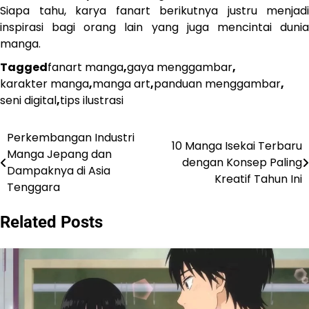
Siapa tahu, karya fanart berikutnya justru menjadi
inspirasi bagi orang lain yang juga mencintai dunia
manga.
Tagged
fanart manga
,
gaya menggambar
,
karakter manga
,
manga art
,
panduan menggambar
,
seni digital
,
tips ilustrasi
Perkembangan Industri
Navigasi
10 Manga Isekai Terbaru
Manga Jepang dan
dengan Konsep Paling
pos
Dampaknya di Asia
Kreatif Tahun Ini
Tenggara
Related Posts