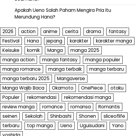
Apakah Ueno Salah Paham Mengira Pria Itu
Merundung Hana?
2026
action
anime
cerita
drama
fantasy
Festival
Hana
jepang
karakter
karakter manga
Keisuke
komik
Manga
manga 2025
manga action
manga fantasy
manga populer
manga romance
manga terbaik
manga terbaru
manga terbaru 2025
Mangaverse
Manga Wajib Baca
Okamoto
OnePiece
otaku
Populer
rekomendasi
rekomendasi manga
review manga
romance
romansa
Romantis
seinen
Sekolah
Shinbashi
Shonen
sliceoflife
terbaru
top manga
Ueno
Uguisudani
Yano
yoshida