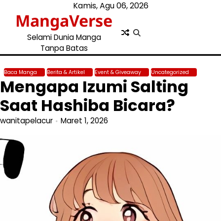
Skip
Kamis, Agu 06, 2026
MangaVerse
to
content
Selami Dunia Manga
Tanpa Batas
Baca Manga
Berita & Artikel
Event & Giveaway
Uncategorized
Mengapa Izumi Salting
Saat Hashiba Bicara?
wanitapelacur
Maret 1, 2026