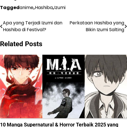
Tagged
anime
,
Hashiba
,
Izumi
Apa yang Terjadi Izumi dan
Perkataan Hashiba yang
Navigasi
Hashiba di Festival?
Bikin Izumi Salting
pos
Related Posts
10 Manga Supernatural & Horror Terbaik 2025 yang