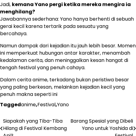
Jadi,
kemana Yano pergi ketika mereka mengira ia
menghilang?
Jawabannya sederhana: Yano hanya berhenti di sebuah
gerai kecil karena tertarik pada sesuatu yang
bercahaya.
Namun dampak dari kejadian itu jauh lebih besar. Momen
ini memperkuat hubungan antar karakter, menambah
kedalaman cerita, dan meninggalkan kesan hangat di
tengah festival yang penuh cahaya.
Dalam cerita anime, terkadang bukan peristiwa besar
yang paling berkesan, melainkan kejadian kecil yang
penuh makna seperti ini
Tagged
anime
,
Festival
,
Yano
Siapakah yang Tiba-Tiba
Barang Spesial yang Dibeli
Navigasi
Hilang di Festival Kembang
Yano untuk Yoshida di
pos
Api?
Festival