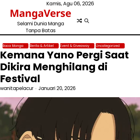
Skip
Kamis, Agu 06, 2026
MangaVerse
to
content
Selami Dunia Manga
Tanpa Batas
Baca Manga
Berita & Artikel
Event & Giveaway
Uncategorized
Kemana Yano Pergi Saat
Dikira Menghilang di
Festival
wanitapelacur
Januari 20, 2026