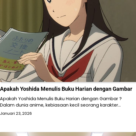
Apakah Yoshida Menulis Buku Harian dengan Gambar
Apakah Yoshida Menulis Buku Harian dengan Gambar ?
Dalam dunia anime, kebiasaan kecil seorang karakter…
Januari 23, 2026