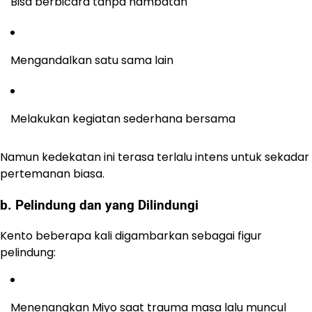
Bisa berbicara tanpa hambatan
Mengandalkan satu sama lain
Melakukan kegiatan sederhana bersama
Namun kedekatan ini terasa terlalu intens untuk sekadar
pertemanan biasa.
b. Pelindung dan yang Dilindungi
Kento beberapa kali digambarkan sebagai figur
pelindung:
Menenangkan Miyo saat trauma masa lalu muncul