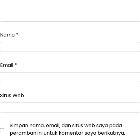
Nama
*
Email
*
Situs Web
Simpan nama, email, dan situs web saya pada
peramban ini untuk komentar saya berikutnya.