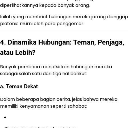
diperlihatkannya kepada banyak orang.
Inilah yang membuat hubungan mereka jarang dianggap
platonic murni oleh para penggemar.
4. Dinamika Hubungan: Teman, Penjaga,
atau Lebih?
Banyak pembaca menafsirkan hubungan mereka
sebagai salah satu dari tiga hal berikut:
a. Teman Dekat
Dalam beberapa bagian cerita, jelas bahwa mereka
memiliki kenyamanan seperti sahabat: