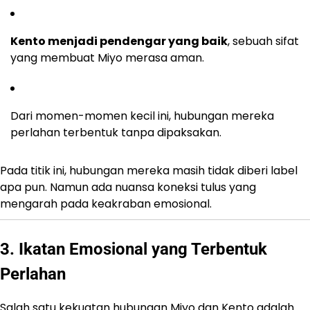
Kento menjadi pendengar yang baik
, sebuah sifat
yang membuat Miyo merasa aman.
Dari momen-momen kecil ini, hubungan mereka
perlahan terbentuk tanpa dipaksakan.
Pada titik ini, hubungan mereka masih tidak diberi label
apa pun. Namun ada nuansa koneksi tulus yang
mengarah pada keakraban emosional.
3. Ikatan Emosional yang Terbentuk
Perlahan
Salah satu kekuatan hubungan Miyo dan Kento adalah