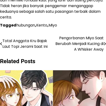
dan memiliki fondasi kuat yang lahir dari saling percaya.
Tidak heran jika banyak penggemar menganggap
keduanya sebagai salah satu pasangan terbaik dalam
cerita.
Tagged
hubungan
,
Kento
,
Miyo
Pengorbanan Miyo Saat
Navigasi
Total Anggota Kru Bajak
Berubah Menjadi Kucing di
Laut Topi Jerami Saat Ini
pos
A Whisker Away
Related Posts