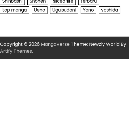
Shinbashi
Shonen
sliceoflife
terbaru
top manga
Ueno
Uguisudani
Yano
yoshida
Copyright © 2026
MangaVerse
Theme: Newzly World By
Artify Themes
.