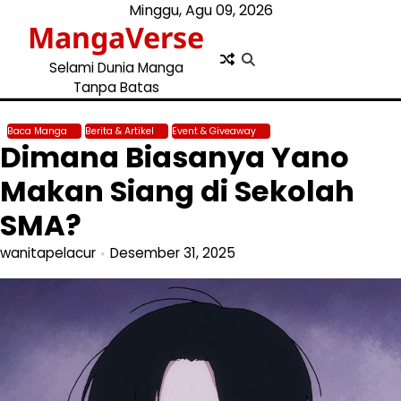
Skip
Minggu, Agu 09, 2026
MangaVerse
to
content
Selami Dunia Manga
Tanpa Batas
Baca Manga
Berita & Artikel
Event & Giveaway
Dimana Biasanya Yano
Makan Siang di Sekolah
SMA?
wanitapelacur
Desember 31, 2025