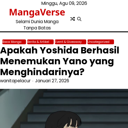
Skip
Minggu, Agu 09, 2026
MangaVerse
to
content
Selami Dunia Manga
Tanpa Batas
Baca Manga
Berita & Artikel
Event & Giveaway
Uncategorized
Apakah Yoshida Berhasil
Menemukan Yano yang
Menghindarinya?
wanitapelacur
Januari 27, 2026