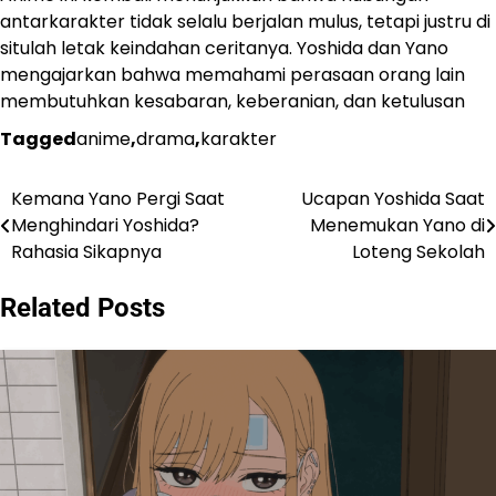
antarkarakter tidak selalu berjalan mulus, tetapi justru di
situlah letak keindahan ceritanya. Yoshida dan Yano
mengajarkan bahwa memahami perasaan orang lain
membutuhkan kesabaran, keberanian, dan ketulusan
Tagged
anime
,
drama
,
karakter
Kemana Yano Pergi Saat
Ucapan Yoshida Saat
Navigasi
Menghindari Yoshida?
Menemukan Yano di
pos
Rahasia Sikapnya
Loteng Sekolah
Related Posts