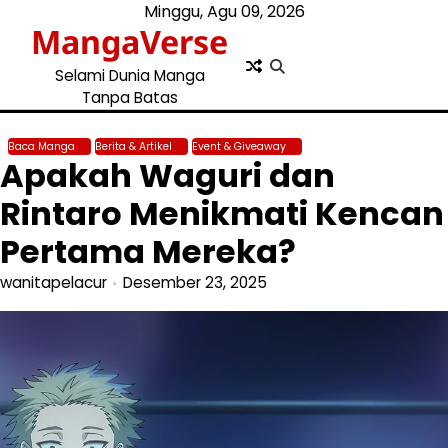
Skip
Minggu, Agu 09, 2026
MangaVerse
to
content
Selami Dunia Manga
Tanpa Batas
Baca Manga
Berita & Artikel
Event & Giveaway
Apakah Waguri dan
Rintaro Menikmati Kencan
Pertama Mereka?
wanitapelacur
Desember 23, 2025