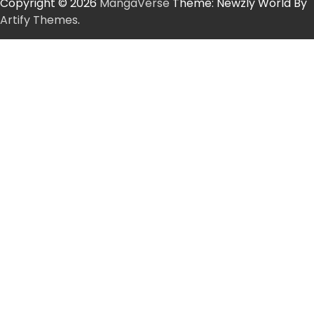
Copyright © 2026
MangaVerse
Theme: Newzly World By
Artify Themes
.