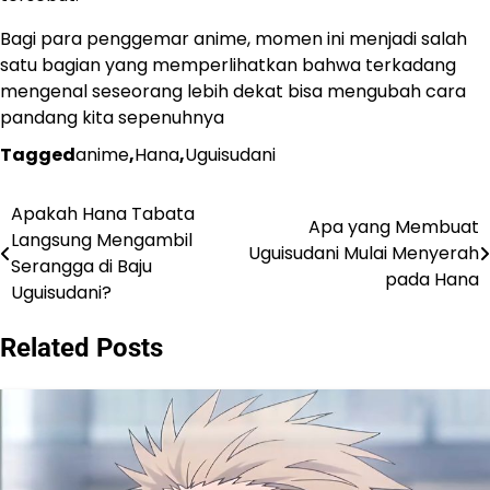
Bagi para penggemar anime, momen ini menjadi salah
satu bagian yang memperlihatkan bahwa terkadang
mengenal seseorang lebih dekat bisa mengubah cara
pandang kita sepenuhnya
Tagged
anime
,
Hana
,
Uguisudani
Apakah Hana Tabata
Navigasi
Apa yang Membuat
Langsung Mengambil
Uguisudani Mulai Menyerah
pos
Serangga di Baju
pada Hana
Uguisudani?
Related Posts