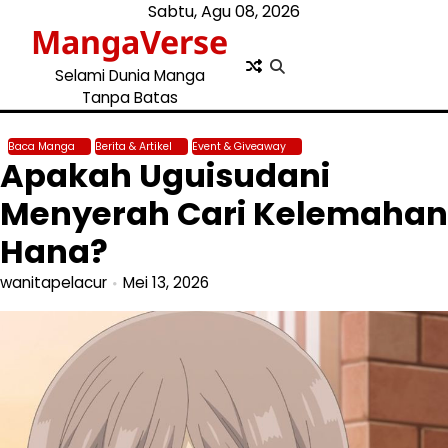
Skip
Sabtu, Agu 08, 2026
MangaVerse
to
content
Selami Dunia Manga
Tanpa Batas
Baca Manga
Berita & Artikel
Event & Giveaway
Apakah Uguisudani
Menyerah Cari Kelemahan
Hana?
wanitapelacur
Mei 13, 2026