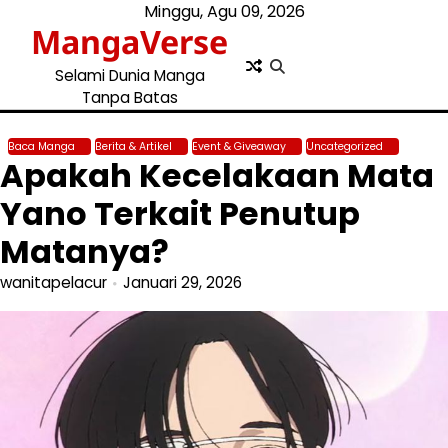
Skip
Minggu, Agu 09, 2026
MangaVerse
to
content
Selami Dunia Manga
Tanpa Batas
Baca Manga
Berita & Artikel
Event & Giveaway
Uncategorized
Apakah Kecelakaan Mata
Yano Terkait Penutup
Matanya?
wanitapelacur
Januari 29, 2026