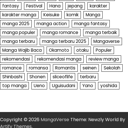
fantasy
Festival
Hana
jepang
karakter
karakter manga
Keisuke
komik
Manga
manga 2025
manga action
manga fantasy
manga populer
manga romance
manga terbaik
manga terbaru
manga terbaru 2025
Mangaverse
Manga Wajib Baca
Okamoto
otaku
Populer
rekomendasi
rekomendasi manga
review manga
romance
romansa
Romantis
seinen
Sekolah
Shinbashi
Shonen
sliceoflife
terbaru
top manga
Ueno
Uguisudani
Yano
yoshida
Copyright © 2026
MangaVerse
Theme: Newzly World By
Artify Themes
.