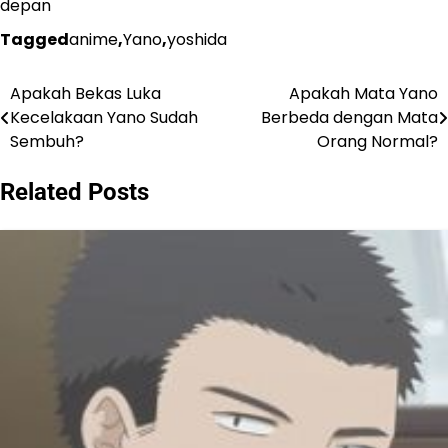
depan
Tagged
anime
,
Yano
,
yoshida
Apakah Bekas Luka
Apakah Mata Yano
Navigasi
Kecelakaan Yano Sudah
Berbeda dengan Mata
pos
Sembuh?
Orang Normal?
Related Posts