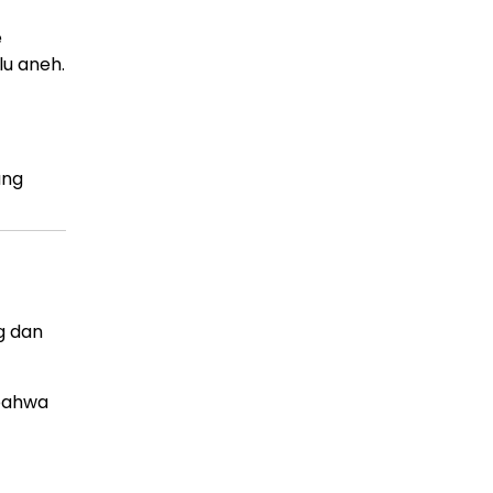
e
lu aneh.
ang
g dan
 bahwa