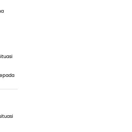
na
ituasi
kepada
ituasi