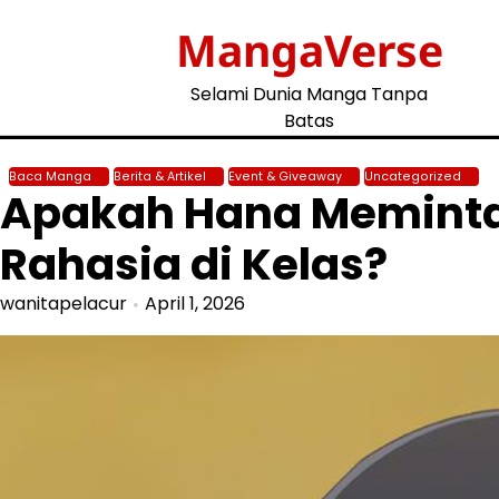
Skip
MangaVerse
to
content
Selami Dunia Manga Tanpa
Batas
Baca Manga
Berita & Artikel
Event & Giveaway
Uncategorized
Apakah Hana Memint
Rahasia di Kelas?
wanitapelacur
April 1, 2026