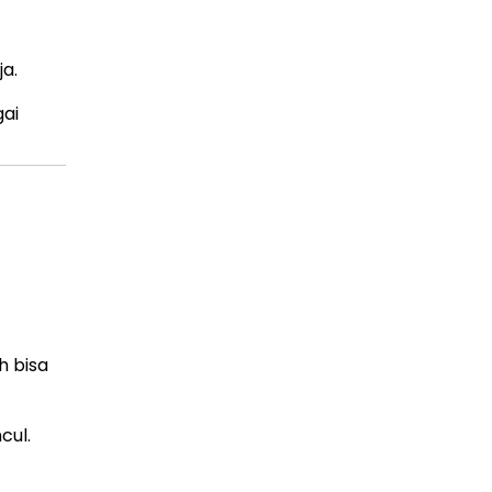
ja.
gai
h bisa
cul.