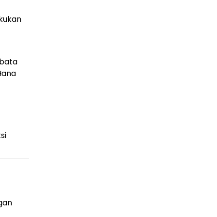
akukan
bata
Hana
si
ngan