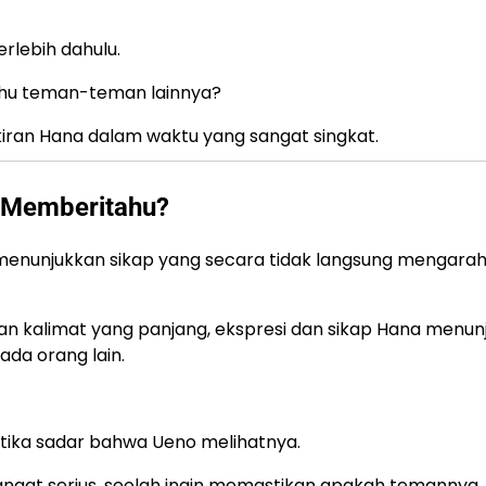
rlebih dahulu.
hu teman-teman lainnya?
iran Hana dalam waktu yang sangat singkat.
 Memberitahu?
a menunjukkan sikap yang secara tidak langsung mengara
gan kalimat yang panjang, ekspresi dan sikap Hana menun
da orang lain.
tika sadar bahwa Ueno melihatnya.
ngat serius, seolah ingin memastikan apakah temannya