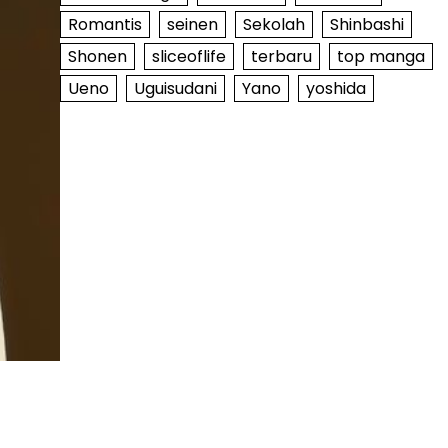
Romantis
seinen
Sekolah
Shinbashi
Shonen
sliceoflife
terbaru
top manga
Ueno
Uguisudani
Yano
yoshida