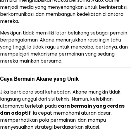
ia mulai menghabiskan waktu bersama Akito. Game
menjadi media yang menyenangkan untuk berinteraksi,
berkomunikasi, dan membangun kedekatan di antara
mereka.
Meskipun tidak memiliki latar belakang sebagai pemain
berpengalaman, Akane menunjukkan rasa ingin tahu
yang tinggi. Ia tidak ragu untuk mencoba, bertanya, dan
mempelajari mekanisme permainan yang sedang
mereka mainkan bersama.
Gaya Bermain Akane yang Unik
Jika berbicara soal kehebatan, Akane mungkin tidak
langsung unggul dari sisi teknis. Namun, kelebihan
utamanya terletak pada
cara bermain yang cerdas
dan adaptif
. Ia cepat memahami aturan dasar,
memperhatikan pola permainan, dan mampu
menyesuaikan strategi berdasarkan situasi.