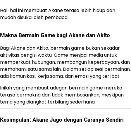
Hal-hal ini membuat Akane terasa lebih hidup dan
mudah disukai oleh pembaca.
Makna Bermain Game bagi Akane dan Akito
Bagi Akane dan Akito, bermain game bukan sekadar
aktivitas pengisi waktu. Game menjadi media untuk
memperkuat hubungan, membangun kepercayaan, dan
memahami satu sama lain. Dalam setiap sesi permainan,
ada komunikasi, kerja sama, dan emosi yang terlibat.
Inilah yang membuat adegan bermain game mereka
terasa bermakna dan tidak membosankan, meskipun
tema yang diangkat terbilang sederhana.
Kesimpulan: Akane Jago dengan Caranya Sendiri