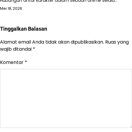
Hubungan antar karakter dalam sebuah anime selalu…
Mei 18, 2026
Tinggalkan Balasan
Alamat email Anda tidak akan dipublikasikan.
Ruas yang
wajib ditandai
*
Komentar
*