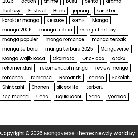
2026
action
anime
busu
cerita
drama
fantasy
Festival
Hana
jepang
karakter
karakter manga
Keisuke
komik
Manga
manga 2025
manga action
manga fantasy
manga populer
manga romance
manga terbaik
manga terbaru
manga terbaru 2025
Mangaverse
Manga Wajib Baca
Okamoto
OnePiece
otaku
rekomendasi
rekomendasi manga
review manga
romance
romansa
Romantis
seinen
Sekolah
Shinbashi
Shonen
sliceoflife
terbaru
top manga
Ueno
Uguisudani
Yano
yoshida
Copyright © 2026
MangaVerse
Theme: Newzly World By