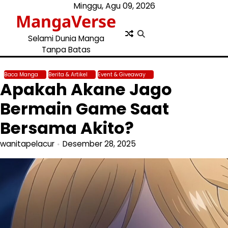
Skip
Minggu, Agu 09, 2026
MangaVerse
to
content
Selami Dunia Manga
Tanpa Batas
Baca Manga
Berita & Artikel
Event & Giveaway
Apakah Akane Jago
Bermain Game Saat
Bersama Akito?
wanitapelacur
Desember 28, 2025