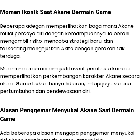
Momen Ikonik Saat Akane Bermain Game
Beberapa adegan memperlihatkan bagaimana Akane
mulai percaya diri dengan kemampuannya. Ia berani
mengambil risiko, mencoba strategi baru, dan
terkadang mengejutkan Akito dengan gerakan tak
terduga.
Momen-momen ini menjadi favorit pembaca karena
memperlihatkan perkembangan karakter Akane secara
alami. Game bukan hanya hiburan, tetapi juga sarana
pertumbuhan dan pendewasaan diri.
Alasan Penggemar Menyukai Akane Saat Bermain
Game
Ada beberapa alasan mengapa penggemar menyukai