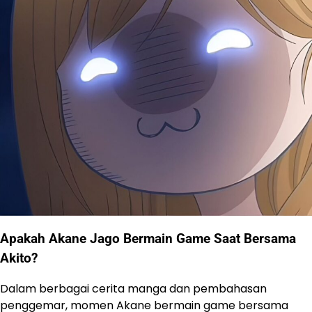
Apakah Akane Jago Bermain Game Saat Bersama
Akito?
Dalam berbagai cerita manga dan pembahasan
penggemar, momen Akane bermain game bersama