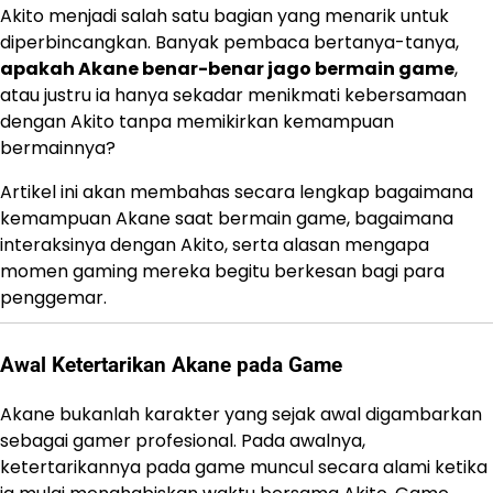
Akito menjadi salah satu bagian yang menarik untuk
diperbincangkan. Banyak pembaca bertanya-tanya,
apakah Akane benar-benar jago bermain game
,
atau justru ia hanya sekadar menikmati kebersamaan
dengan Akito tanpa memikirkan kemampuan
bermainnya?
Artikel ini akan membahas secara lengkap bagaimana
kemampuan Akane saat bermain game, bagaimana
interaksinya dengan Akito, serta alasan mengapa
momen gaming mereka begitu berkesan bagi para
penggemar.
Awal Ketertarikan Akane pada Game
Akane bukanlah karakter yang sejak awal digambarkan
sebagai gamer profesional. Pada awalnya,
ketertarikannya pada game muncul secara alami ketika