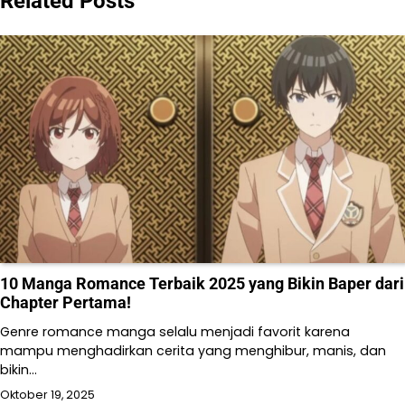
Related Posts
10 Manga Romance Terbaik 2025 yang Bikin Baper dari
Chapter Pertama!
Genre romance manga selalu menjadi favorit karena
mampu menghadirkan cerita yang menghibur, manis, dan
bikin…
Oktober 19, 2025