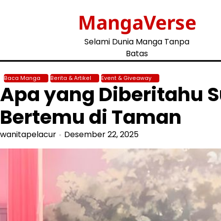
Skip
MangaVerse
to
content
Selami Dunia Manga Tanpa
Batas
Baca Manga
Berita & Artikel
Event & Giveaway
Apa yang Diberitahu S
Bertemu di Taman
wanitapelacur
Desember 22, 2025