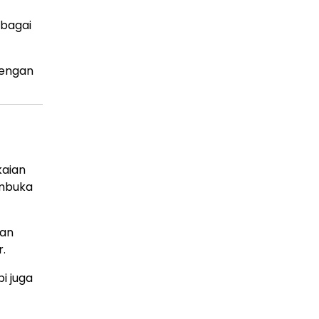
ebagai
Dengan
kaian
embuka
dan
.
i juga