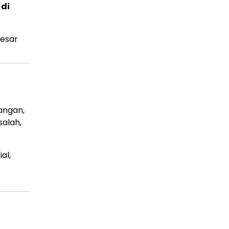
 di
besar
angan,
salah,
al,