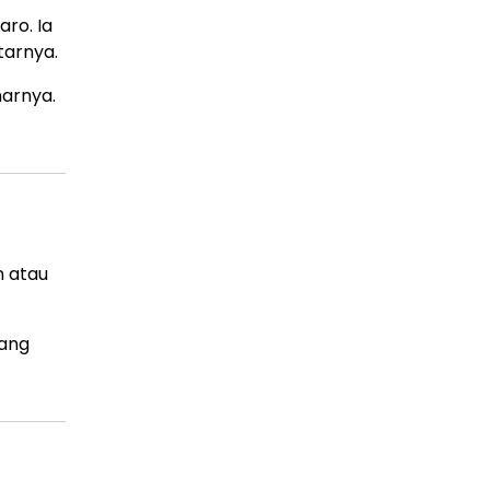
ro. Ia
tarnya.
arnya.
n atau
yang