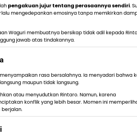
alah
pengakuan jujur tentang perasaannya sendiri
. 
terlalu mengedepankan emosinya tanpa memikirkan dam
n Waguri membuatnya bersikap tidak adil kepada Rinta
nggung jawab atas tindakannya.
a
a menyampaikan rasa bersalahnya. Ia menyadari bahwa k
 langsung maupun tidak langsung.
hkan atau menyudutkan Rintaro. Namun, karena
iptakan konflik yang lebih besar. Momen ini memperlih
 berjalan.
i