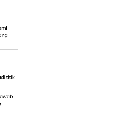
ami
yang
i titik
 jawab
a