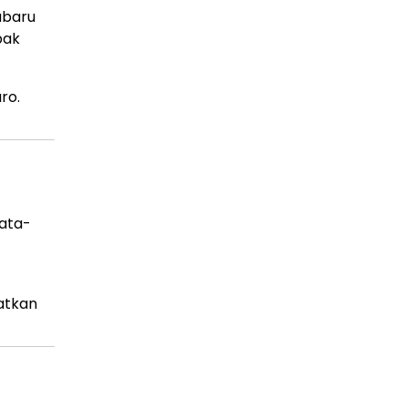
Subaru
pak
ro.
ata-
atkan