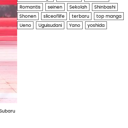
Romantis
seinen
Sekolah
Shinbashi
Shonen
sliceoflife
terbaru
top manga
Ueno
Uguisudani
Yano
yoshida
 Subaru