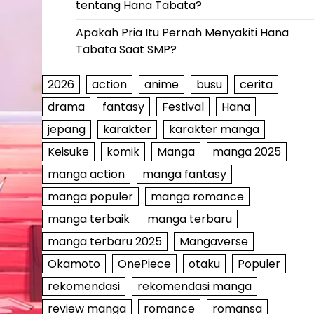
tentang Hana Tabata?
Apakah Pria Itu Pernah Menyakiti Hana
Tabata Saat SMP?
2026
action
anime
busu
cerita
drama
fantasy
Festival
Hana
jepang
karakter
karakter manga
Keisuke
komik
Manga
manga 2025
manga action
manga fantasy
manga populer
manga romance
manga terbaik
manga terbaru
manga terbaru 2025
Mangaverse
Okamoto
OnePiece
otaku
Populer
rekomendasi
rekomendasi manga
review manga
romance
romansa