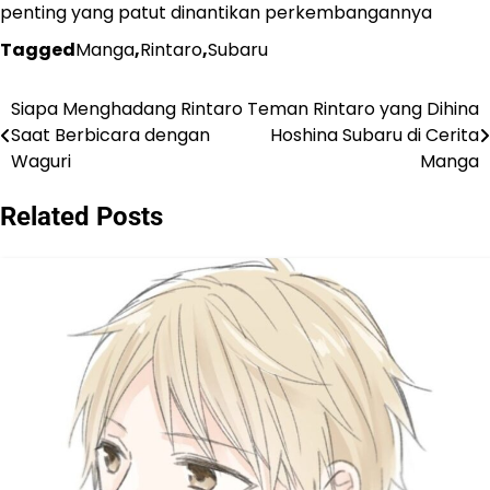
penting yang patut dinantikan perkembangannya
Tagged
Manga
,
Rintaro
,
Subaru
Siapa Menghadang Rintaro
Teman Rintaro yang Dihina
Navigasi
Saat Berbicara dengan
Hoshina Subaru di Cerita
pos
Waguri
Manga
Related Posts