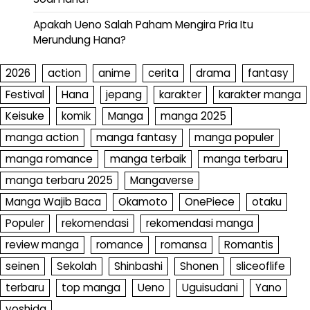
Apakah Ueno Salah Paham Mengira Pria Itu
Merundung Hana?
2026
action
anime
cerita
drama
fantasy
Festival
Hana
jepang
karakter
karakter manga
Keisuke
komik
Manga
manga 2025
manga action
manga fantasy
manga populer
manga romance
manga terbaik
manga terbaru
manga terbaru 2025
Mangaverse
Manga Wajib Baca
Okamoto
OnePiece
otaku
Populer
rekomendasi
rekomendasi manga
review manga
romance
romansa
Romantis
seinen
Sekolah
Shinbashi
Shonen
sliceoflife
terbaru
top manga
Ueno
Uguisudani
Yano
yoshida