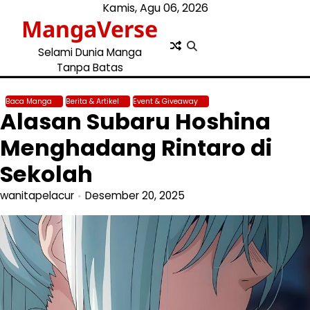
Skip
Kamis, Agu 06, 2026
MangaVerse
to
content
Selami Dunia Manga
Tanpa Batas
Baca Manga
Berita & Artikel
Event & Giveaway
Alasan Subaru Hoshina
Menghadang Rintaro di
Sekolah
wanitapelacur
Desember 20, 2025