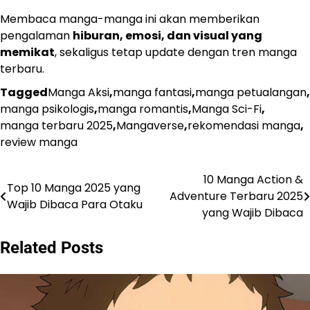
Membaca manga-manga ini akan memberikan
pengalaman
hiburan, emosi, dan visual yang
memikat
, sekaligus tetap update dengan tren manga
terbaru.
Tagged
Manga Aksi
,
manga fantasi
,
manga petualangan
,
manga psikologis
,
manga romantis
,
Manga Sci-Fi
,
manga terbaru 2025
,
Mangaverse
,
rekomendasi manga
,
review manga
10 Manga Action &
Navigasi
Top 10 Manga 2025 yang
Adventure Terbaru 2025
Wajib Dibaca Para Otaku
pos
yang Wajib Dibaca
Related Posts