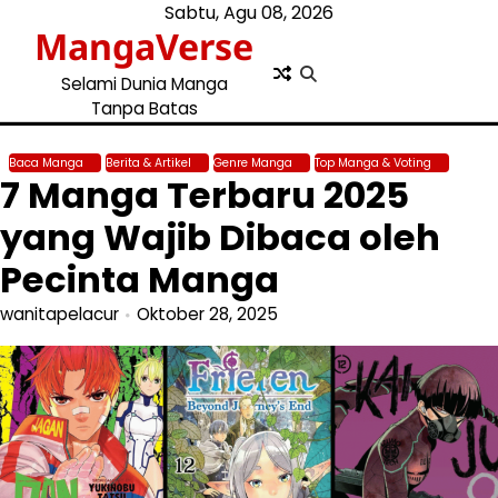
Skip
Sabtu, Agu 08, 2026
MangaVerse
to
content
Selami Dunia Manga
Tanpa Batas
Baca Manga
Berita & Artikel
Genre Manga
Top Manga & Voting
7 Manga Terbaru 2025
yang Wajib Dibaca oleh
Pecinta Manga
wanitapelacur
Oktober 28, 2025