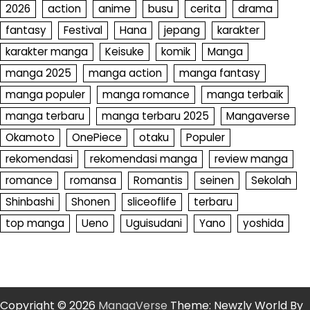
2026
action
anime
busu
cerita
drama
fantasy
Festival
Hana
jepang
karakter
karakter manga
Keisuke
komik
Manga
manga 2025
manga action
manga fantasy
manga populer
manga romance
manga terbaik
manga terbaru
manga terbaru 2025
Mangaverse
Okamoto
OnePiece
otaku
Populer
rekomendasi
rekomendasi manga
review manga
romance
romansa
Romantis
seinen
Sekolah
Shinbashi
Shonen
sliceoflife
terbaru
top manga
Ueno
Uguisudani
Yano
yoshida
Copyright © 2026
MangaVerse
Theme: Newzly World By