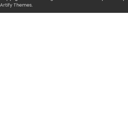
Artify Themes
.