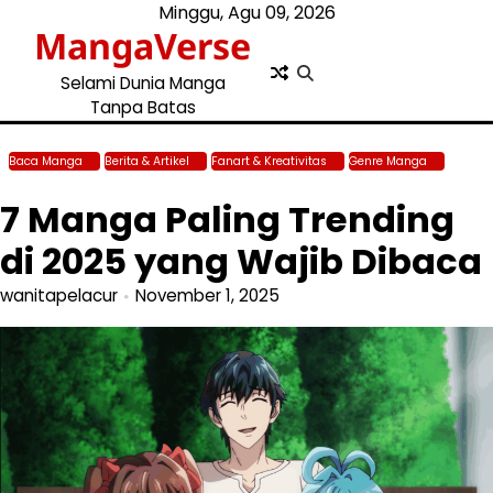
Skip
Minggu, Agu 09, 2026
MangaVerse
to
content
Selami Dunia Manga
Tanpa Batas
Baca Manga
Berita & Artikel
Fanart & Kreativitas
Genre Manga
Top
Manga & Voting
7 Manga Paling Trending
di 2025 yang Wajib Dibaca
wanitapelacur
November 1, 2025