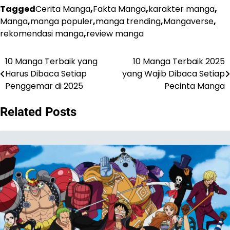
Tagged
Cerita Manga
,
Fakta Manga
,
karakter manga
,
Manga
,
manga populer
,
manga trending
,
Mangaverse
,
rekomendasi manga
,
review manga
10 Manga Terbaik yang
10 Manga Terbaik 2025
Navigasi
Harus Dibaca Setiap
yang Wajib Dibaca Setiap
pos
Penggemar di 2025
Pecinta Manga
Related Posts