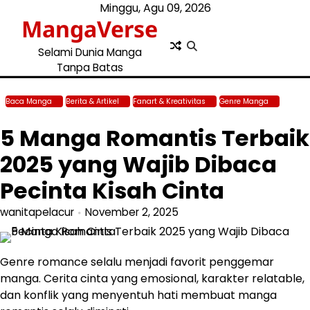
Skip
Minggu, Agu 09, 2026
MangaVerse
to
content
Selami Dunia Manga
Tanpa Batas
Baca Manga
Berita & Artikel
Fanart & Kreativitas
Genre Manga
Top
Manga & Voting
5 Manga Romantis Terbaik
2025 yang Wajib Dibaca
Pecinta Kisah Cinta
wanitapelacur
November 2, 2025
Genre romance selalu menjadi favorit penggemar
manga. Cerita cinta yang emosional, karakter relatable,
dan konflik yang menyentuh hati membuat manga