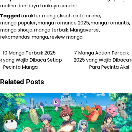
makna dan daya tariknya sendiri!
Tagged
karakter manga
,
kisah cinta anime
,
manga populer
,
manga romance 2025
,
manga romantis
,
manga shoujo
,
manga terbaik
,
Mangaverse
,
rekomendasi manga
,
review manga
10 Manga Terbaik 2025
7 Manga Action Terbaik
Navigasi
yang Wajib Dibaca Setiap
2025 yang Wajib Dibaca
pos
Pecinta Manga
Para Pecinta Aksi
Related Posts