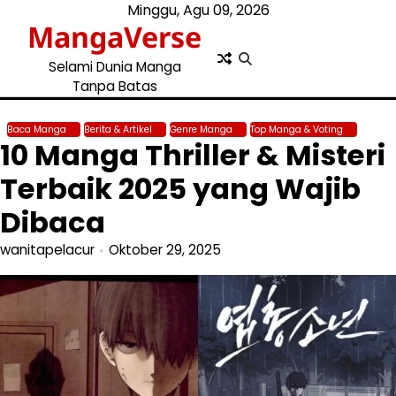
Skip
Minggu, Agu 09, 2026
MangaVerse
to
content
Selami Dunia Manga
Tanpa Batas
Baca Manga
Berita & Artikel
Genre Manga
Top Manga & Voting
10 Manga Thriller & Misteri
Terbaik 2025 yang Wajib
Dibaca
wanitapelacur
Oktober 29, 2025