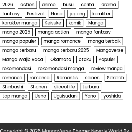
2026
action
anime
busu
cerita
drama
fantasy
Festival
Hana
jepang
karakter
karakter manga
Keisuke
komik
Manga
manga 2025
manga action
manga fantasy
manga populer
manga romance
manga terbaik
manga terbaru
manga terbaru 2025
Mangaverse
Manga Wajib Baca
Okamoto
otaku
Populer
rekomendasi
rekomendasi manga
review manga
romance
romansa
Romantis
seinen
Sekolah
Shinbashi
Shonen
sliceoflife
terbaru
top manga
Ueno
Uguisudani
Yano
yoshida
Copyright © 2026
MangaVerse
Theme: Newzly World By