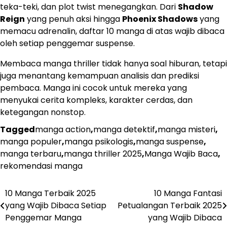
teka-teki, dan plot twist menegangkan. Dari
Shadow
Reign
yang penuh aksi hingga
Phoenix Shadows
yang
memacu adrenalin, daftar 10 manga di atas wajib dibaca
oleh setiap penggemar suspense.
Membaca manga thriller tidak hanya soal hiburan, tetapi
juga menantang kemampuan analisis dan prediksi
pembaca. Manga ini cocok untuk mereka yang
menyukai cerita kompleks, karakter cerdas, dan
ketegangan nonstop.
Tagged
manga action
,
manga detektif
,
manga misteri
,
manga populer
,
manga psikologis
,
manga suspense
,
manga terbaru
,
manga thriller 2025
,
Manga Wajib Baca
,
rekomendasi manga
10 Manga Terbaik 2025
10 Manga Fantasi
Navigasi
yang Wajib Dibaca Setiap
Petualangan Terbaik 2025
pos
Penggemar Manga
yang Wajib Dibaca