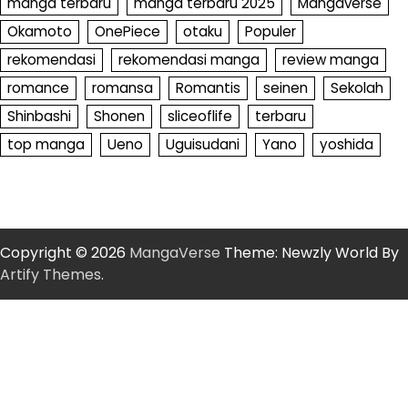
manga terbaru
manga terbaru 2025
Mangaverse
Okamoto
OnePiece
otaku
Populer
rekomendasi
rekomendasi manga
review manga
romance
romansa
Romantis
seinen
Sekolah
Shinbashi
Shonen
sliceoflife
terbaru
top manga
Ueno
Uguisudani
Yano
yoshida
Copyright © 2026
MangaVerse
Theme: Newzly World By
Artify Themes
.