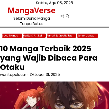
Skip
Sabtu, Agu 08, 2026
MangaVerse
to
content
Selami Dunia Manga
Tanpa Batas
Baca Manga
Berita & Artikel
Fanart & Kreativitas
Genre Manga
Top
Manga & Voting
10 Manga Terbaik 2025
yang Wajib Dibaca Para
Otaku
wanitapelacur
Oktober 31, 2025