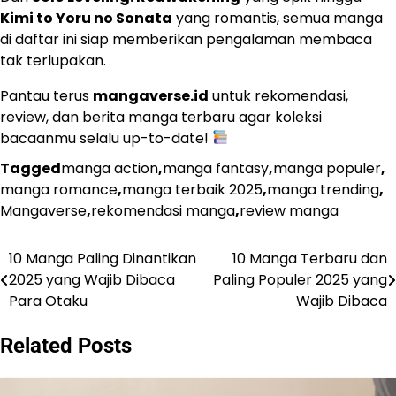
Kimi to Yoru no Sonata
yang romantis, semua manga
di daftar ini siap memberikan pengalaman membaca
tak terlupakan.
Pantau terus
mangaverse.id
untuk rekomendasi,
review, dan berita manga terbaru agar koleksi
bacaanmu selalu up-to-date!
Tagged
manga action
,
manga fantasy
,
manga populer
,
manga romance
,
manga terbaik 2025
,
manga trending
,
Mangaverse
,
rekomendasi manga
,
review manga
10 Manga Paling Dinantikan
10 Manga Terbaru dan
Navigasi
2025 yang Wajib Dibaca
Paling Populer 2025 yang
pos
Para Otaku
Wajib Dibaca
Related Posts