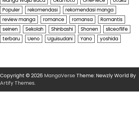
Manga Wajib Baca
Okamoto
OnePiece
otaku
Populer
rekomendasi
rekomendasi manga
review manga
romance
romansa
Romantis
seinen
Sekolah
Shinbashi
Shonen
sliceoflife
terbaru
Ueno
Uguisudani
Yano
yoshida
Copyright © 2026
MangaVerse
Theme: Newzly World By
Artify Themes
.