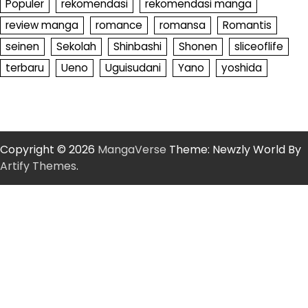
Populer
rekomendasi
rekomendasi manga
review manga
romance
romansa
Romantis
seinen
Sekolah
Shinbashi
Shonen
sliceoflife
terbaru
Ueno
Uguisudani
Yano
yoshida
Copyright © 2026
MangaVerse
Theme: Newzly World By
Artify Themes
.