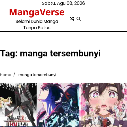
Skip
Sabtu, Agu 08, 2026
MangaVerse
to
content
Selami Dunia Manga
Tanpa Batas
Tag:
manga tersembunyi
Home
manga tersembunyi