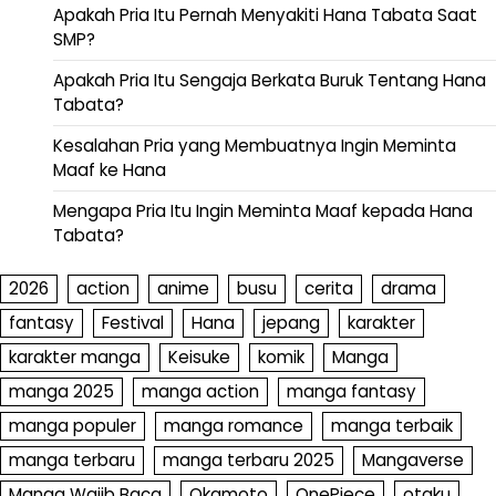
Apakah Pria Itu Pernah Menyakiti Hana Tabata Saat
SMP?
Apakah Pria Itu Sengaja Berkata Buruk Tentang Hana
Tabata?
Kesalahan Pria yang Membuatnya Ingin Meminta
Maaf ke Hana
Mengapa Pria Itu Ingin Meminta Maaf kepada Hana
Tabata?
2026
action
anime
busu
cerita
drama
fantasy
Festival
Hana
jepang
karakter
karakter manga
Keisuke
komik
Manga
manga 2025
manga action
manga fantasy
manga populer
manga romance
manga terbaik
manga terbaru
manga terbaru 2025
Mangaverse
Manga Wajib Baca
Okamoto
OnePiece
otaku